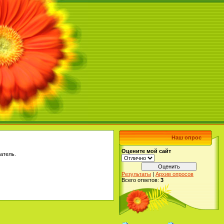
Наш опрос
Оцените мой сайт
атель.
Результаты
|
Архив опросов
Всего ответов:
3