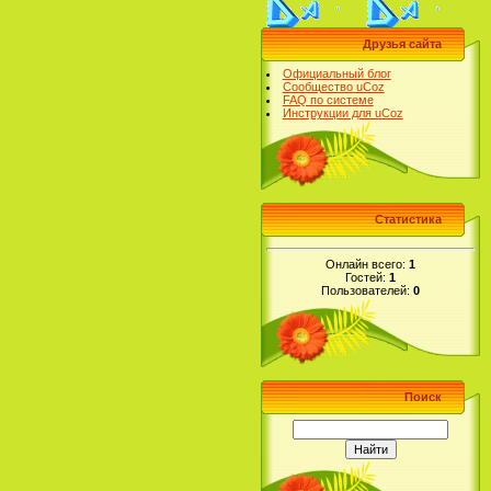
Друзья сайта
Официальный блог
Сообщество uCoz
FAQ по системе
Инструкции для uCoz
Статистика
Онлайн всего:
1
Гостей:
1
Пользователей:
0
Поиск