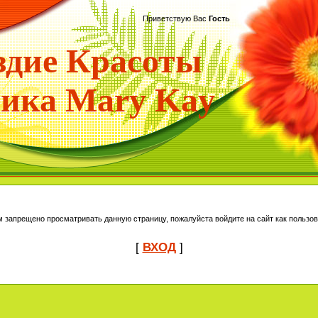
Приветствую Вас
Гость
здие Красоты
ика Mary Kay
м запрещено просматривать данную страницу, пожалуйста войдите на сайт как пользов
[
ВХОД
]